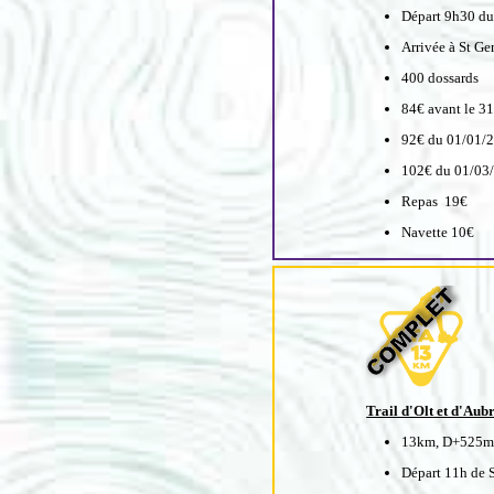
Départ 9h30 du
Arrivée à St Ge
400 dossards
84€ avant le 3
92€ du 01/01/2
102€ du 01/03
Repas 19€
Navette 10€
Trail d'Olt et d'Aub
13km, D+525m
Départ 11h de S