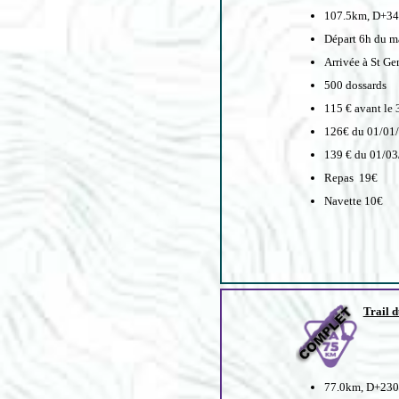
107.5km, D+3
Départ 6h du m
Arrivée à St Ge
500 dossards
115 € avant le
126€ du 01/01
139 € du 01/0
Repas 19€
Navette 10€
Trail 
77.0km, D+23