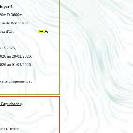
s par 4,
420m D-3600m
tin de Bertholène
iez d'Olt
1/12/2025,
2026 au 28/02/2026,
2026 au 01/04/2026
verte uniquement au
u Capuchadou,
0m D-1850m