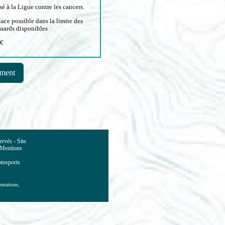
sé à la Ligue contre les cancers.
lace possible dans la limite des
sards disponibles
9€
ment
rvés - Site
 Mentions
tosports
formations,