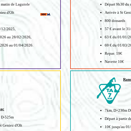
 matin de Laguiole
Départ 9h30 du 
niez d'Olt
Arrivée à St Geni
800 dossards
1/12/2025,
57 € avant le 31
026 au 28/02/2026,
63 € du 01/01/2
/2026 au 01/04/2026.
69 € du 01/03/2
Repas 19€
Navette 10€
Rand
rac
7km, D+230m D
 D-525m
Départ à partir d
t Geniez d'Olt
10€ jusqu'au 01