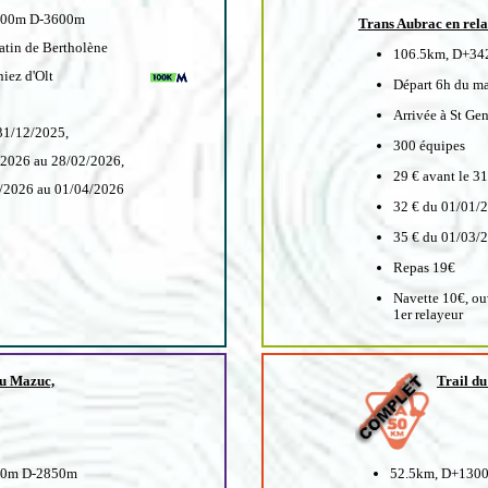
400m D-3600m
Trans Aubrac en relai
atin de Bertholène
106.5km, D+3
niez d'Olt
Départ 6h du ma
Arrivée à St Gen
 31/12/2025,
300 équipes
/2026 au 28/02/2026,
29 € avant le 3
3/2026 au 01/04/2026
32 € du 01/01/
35 € du 01/03/
Repas 19€
Navette 10€, ou
1er relayeur
du Mazuc,
Trail d
00m D-2850m
52.5km, D+130