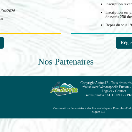
Inscription rever
1/04/2026.
Inscription sur p
dossards 250 dos
19€
Repas du soir 1
Règle
Nos Partenaires
Copyright Action12 - Tous droits rése
réalisé avec Webacappella Fusion -
Légales - Contact
Crédits photos : ACTION 12 / Pho
Ce site utilise des cookies à des fins statistiques - Pour plus d'in
cliquez ICI.